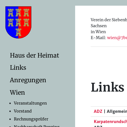
Verein der Sieben
Sachsen
in Wien
E-Mail:
wien@7bu
Haus der Heimat
Links
Anregungen
Links
Wien
Veranstaltungen
Vorstand
ADZ
| Allgemei
Rechnungsprüfer
Karpatenrundsc