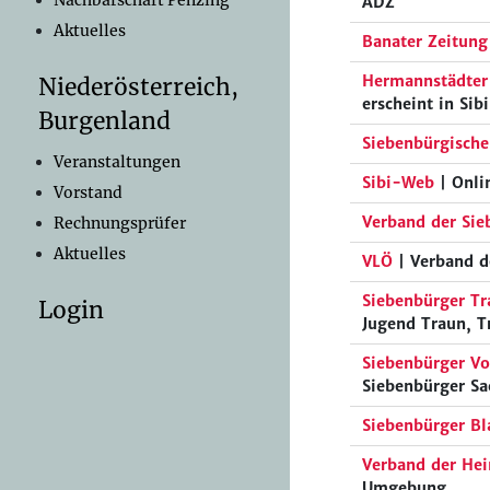
Nachbarschaft Penzing
ADZ
Aktuelles
Banater Zeitung
Hermannstädter
Niederösterreich,
erscheint in Si
Burgenland
Siebenbürgische
Veranstaltungen
Sibi-Web
| Onli
Vorstand
Verband der Sie
Rechnungsprüfer
Aktuelles
VLÖ
| Verband d
Siebenbürger Tr
Login
Jugend Traun, T
Siebenbürger V
Siebenbürger Sa
Siebenbürger B
Verband der He
Umgebung