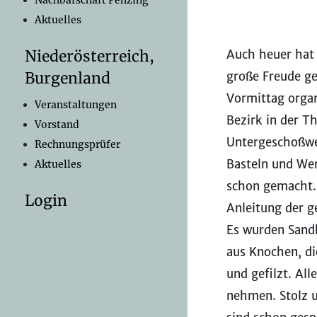
Nachbarschaft Penzing
Aktuelles
Auch heuer hat 
Niederösterreich,
große Freude ge
Burgenland
Vormittag organ
Veranstaltungen
Bezirk in der T
Vorstand
Untergeschoßwer
Rechnungsprüfer
Basteln und We
Aktuelles
schon gemacht. 
Login
Anleitung der g
Es wurden Sandb
aus Knochen, d
und gefilzt. Al
nehmen. Stolz u