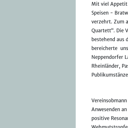
Mit viel Appeti
Speisen - Bratw
verzehrt. Zum a
Quartett“. Die 
bestehend aus d
bereicherte
uns
Neppendorfer La
Rheinländer, P
Publikumstänze
Vereinsobmann T
Anwesenden an 
positive Resona
Wehmutstropfen,