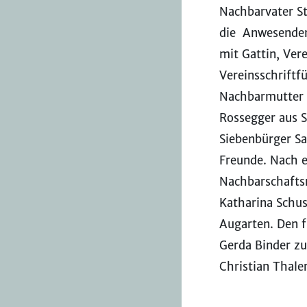
Nachbarvater S
die Anwesenden
mit Gattin, Ver
Vereinsschriftfü
Nachbarmutter G
Rossegger aus S
Siebenbürger Sa
Freunde. Nach 
Nachbarschaftsm
Katharina Schus
Augarten. Den f
Gerda Binder z
Christian Thale