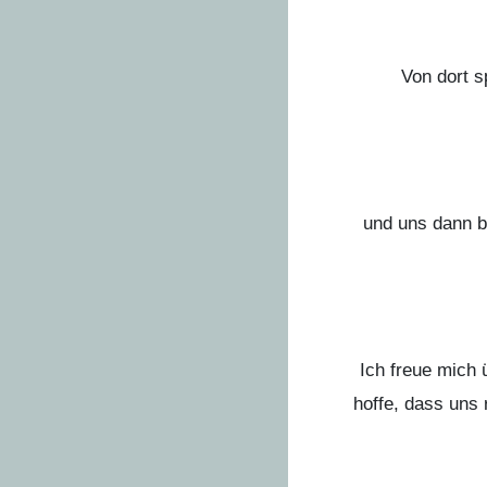
Von dort s
und uns dann b
Ich freue mich 
hoffe, dass uns 