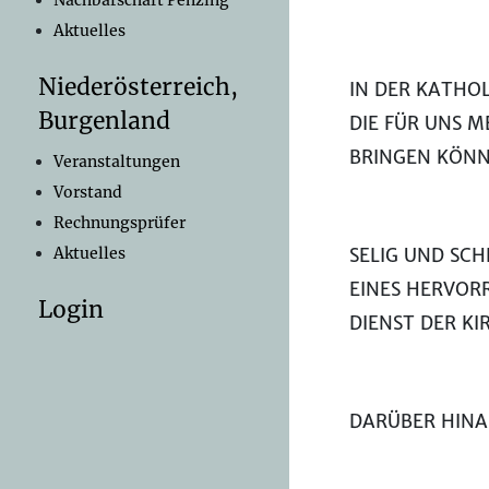
Nachbarschaft Penzing
Aktuelles
Niederösterreich,
IN DER KATHOL
Burgenland
DIE FÜR UNS M
BRINGEN KÖNN
Veranstaltungen
Vorstand
Rechnungsprüfer
SELIG UND SC
Aktuelles
EINES HERVOR
Login
DIENST DER KI
DARÜBER HINAU