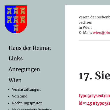
Verein der Sieben
Sachsen
in Wien
E-Mail:
wien@7bu
Haus der Heimat
Links
Anregungen
17. S
Wien
Veranstaltungen
typo3/sysext/c
Vorstand
id=149#
typo3/
Rechnungsprüfer