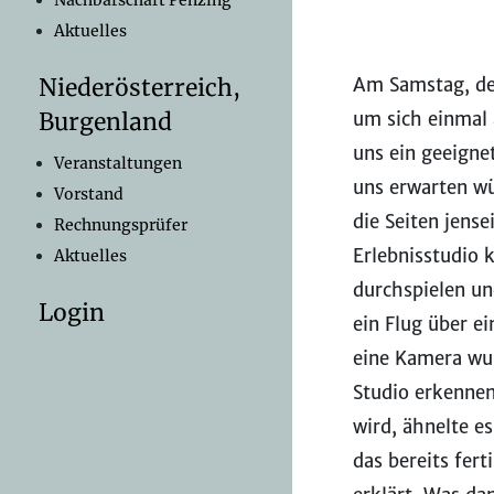
Nachbarschaft Penzing
Aktuelles
Am Samstag, de
Niederösterreich,
um sich einmal 
Burgenland
uns ein geeigne
Veranstaltungen
uns erwarten wü
Vorstand
die Seiten jens
Rechnungsprüfer
Erlebnisstudio 
Aktuelles
durchspielen un
Login
ein Flug über e
eine Kamera wu
Studio erkennen
wird, ähnelte e
das bereits fer