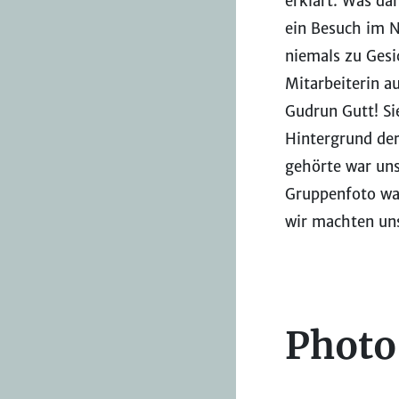
erklärt. Was da
ein Besuch im 
niemals zu Ges
Mitarbeiterin a
Gudrun Gutt! Sie
Hintergrund der
gehörte war uns
Gruppenfoto war
wir machten un
Photo