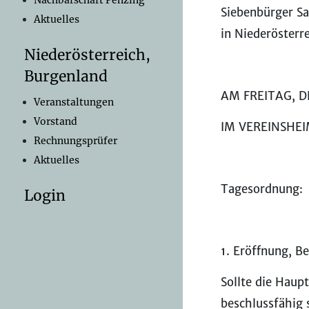
Nachbarschaft Penzing
Siebenbürger Sa
Aktuelles
in Niederöster
Niederösterreich,
Burgenland
AM FREITAG, D
Veranstaltungen
Vorstand
IM VEREINSHEI
Rechnungsprüfer
Aktuelles
Tagesordnung:
Login
1. Eröffnung, B
Sollte die Hau
beschlussfähig 