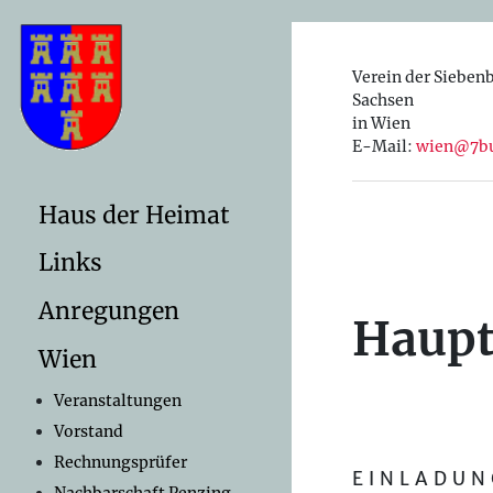
Verein der Sieben
Sachsen
in Wien
E-Mail:
wien@7bu
Haus der Heimat
Links
Anregungen
Haup
Wien
Veranstaltungen
Vorstand
Rechnungsprüfer
E I N L A D U N