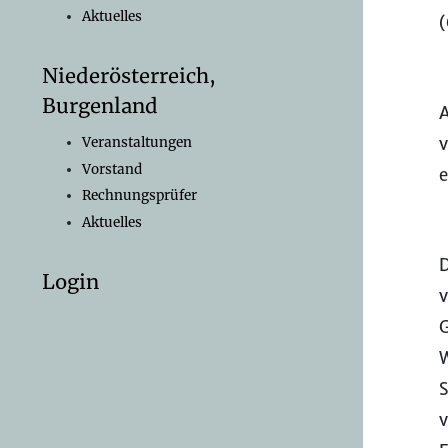
Aktuelles
(
Niederösterreich,
Burgenland
A
v
Veranstaltungen
Vorstand
e
Rechnungsprüfer
Aktuelles
D
Login
v
G
W
S
v