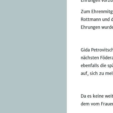
Ehrungen vorz
Zum Ehrenmitgli
Rottmann und d
Ehrungen wurd
Gida Petrovitsc
nächsten Födera
ebenfalls die s
auf, sich zu me
Da es keine we
dem vom Frauenk